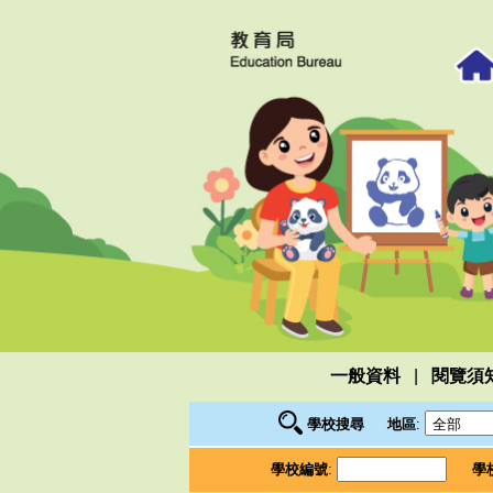
|
一般資料
閱覽須
學校搜尋
地區
:
學校編號
:
學