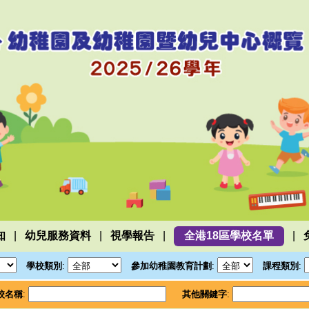
|
|
|
|
知
幼兒服務資料
視學報告
全港18區學校名單
學校類別
:
參加幼稚園教育計劃
:
課程類別
:
校名稱
:
其他關鍵字
: